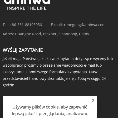
Tel:
+86-531-88195056
E-mail:
renegeng@amhwa.com
Adres:
Huanghe Road, Binzhou, Shandong, Chiny
WYŚLIJ ZAPYTANIE
Jeżeli mają Państwo jakiekolwiek pytania dotyczące wyceny lub
współpracy, prosimy o przesłanie wiadomości e-mail lub
skorzystanie z poniższego formularza zapytania. Nasz
przedstawiciel handlowy skontaktuje się z Tobą w ciągu 24
godzin.
X
Używamy plików cookie, aby zapewnić
ZAPYTANIE TERAZ
lepszą jakość przeglądania, analizować