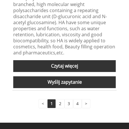
branched, high molecular weight
polysaccharides containing a repeating
disaccharide unit (D-glucuronic acid and N-
acetyl glucosamine). HA have some unique
properties and functions, such as water
retention, lubrication, viscosity and good
biocompatibility, so HA is widely applied to
cosmetics, health food, Beauty filling operation
and pharmaceutics,etc.
Czytaj więcej
Wyślij zapytanie
<
1
2
3
4
>