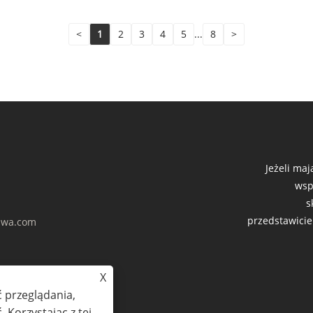
<
1
2
3
4
5
...
8
>
Jeżeli ma
wsp
s
przedstawicie
wa.com
X
 przeglądania,
 Korzystając z tej