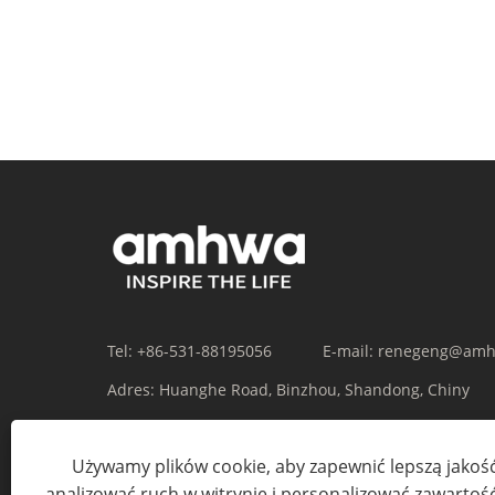
Tel:
+86-531-88195056
E-mail:
renegeng@amh
Adres:
Huanghe Road, Binzhou, Shandong, Chiny
Używamy plików cookie, aby zapewnić lepszą jakość
analizować ruch w witrynie i personalizować zawartość.