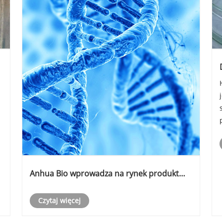
e
Anhua Bio wprowadza na rynek produkt
PDRN: Rekonstrukcja globalnego łańcucha
dostaw surowców do regeneracji tkanek za
Czytaj więcej
pomocą biologii syntetycznej