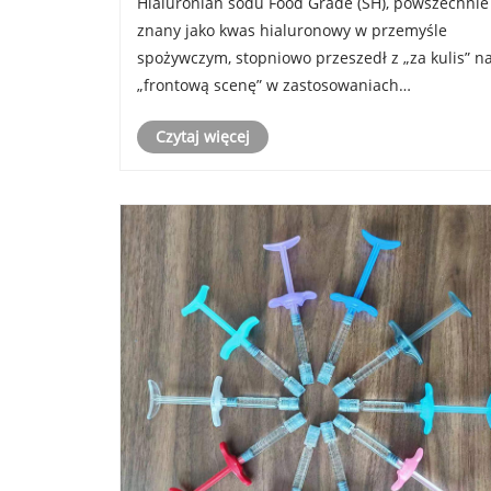
Hialuronian sodu Food Grade (SH), powszechnie
znany jako kwas hialuronowy w przemyśle
spożywczym, stopniowo przeszedł z „za kulis” n
„frontową scenę” w zastosowaniach
spożywczych. Odkąd w 2021 r. Chiny
Czytaj więcej
zatwierdziły jego stosowanie w zwykłej żywności
produkty zawierające go – napoje, słodycze i
pro......