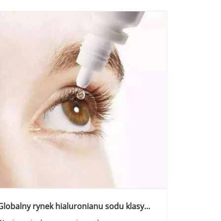
Globalny rynek hialuronianu sodu klasy
medycznej zmierza w stronę wysokiej