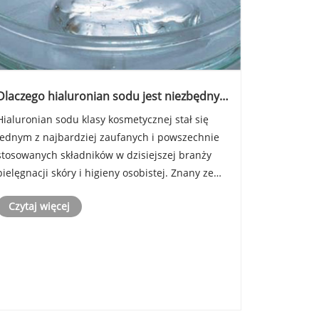
Dlaczego hialuronian sodu jest niezbędny
w nowoczesnej pielęgnacji skóry?
Hialuronian sodu klasy kosmetycznej stał się
jednym z najbardziej zaufanych i powszechnie
stosowanych składników w dzisiejszej branży
pielęgnacji skóry i higieny osobistej. Znany ze
swoich wyjątkowych zdolności nawilżających,
Czytaj więcej
biokompatybilności i korzyści w zakresie
naprawy skóry, składnik ten jest ......