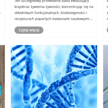
Ten szczegółowy przewodnik bada ewoluujący
krajobraz żywienia żywności, koncentrując się na
a
składnikach funkcjonalnych, biodostępności i
recepturach popartych badaniami naukowymi.
Dekodujemy, w jaki sposób cząsteczki takie jak
Czytaj więcej
,
kwas hialuronowy (spożywczy) przyczyniają się
do zdrowia ogólnoustrojoweg......