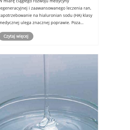
W miarę ciągłego rozwoju medycyny
czystości i niskich standardów endotoksyn
regeneracyjnej i zaawansowanego leczenia ran,
zapotrzebowanie na hialuronian sodu (HA) klasy
medycznej ulega znacznej poprawie. Poza
tradycyjną ortopedią i okulistyką, nowe
Czytaj więcej
zastosowania w systemach dostarczania leków,
inżynierii tkankowej i zaawansowanym gojeniu
ran......