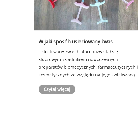
W jaki sposób usieciowany kwas
hialuronowy poprawia stabilność i działani
Usieciowany kwas hialuronowy stał się
zaawansowanych preparatów?
kluczowym składnikiem nowoczesnych
preparatów biomedycznych, farmaceutycznych i
kosmetycznych ze względu na jego zwiększoną
stabilność, dłuższy czas przebywania i lepszą
Czytaj więcej
integralność strukturalną w porównaniu z
tradycyjnym kwasem hialuronowym. Wielu
producentów ......