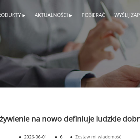
RODUKTY
AKTUALNOŚCI
POBIERAĆ
WYŚLIJ ZA
 żywienie na nowo definiuje ludzkie dob
●
2026-06-01
●
6
●
Zostaw mi wiadomość