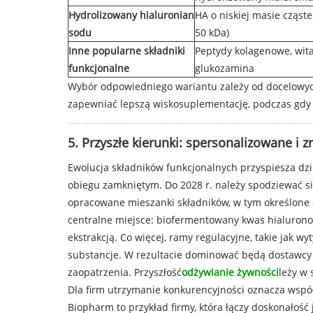
Hydrolizowany hialuronian
HA o niskiej masie cząste
sodu
50 kDa)
Inne popularne składniki
Peptydy kolagenowe, wit
funkcjonalne
glukozamina
Wybór odpowiedniego wariantu zależy od docelowych
zapewniać lepszą wiskosuplementację, podczas gdy 
5. Przyszłe kierunki: spersonalizowane i
Ewolucja składników funkcjonalnych przyspiesza dzię
obiegu zamkniętym. Do 2028 r. należy spodziewać s
opracowane mieszanki składników, w tym określone
centralne miejsce: biofermentowany kwas hialurono
ekstrakcją. Co więcej, ramy regulacyjne, takie jak 
substancje. W rezultacie dominować będą dostawcy 
zaopatrzenia. Przyszłość
odżywianie żywności
leży w
Dla firm utrzymanie konkurencyjności oznacza współ
Biopharm to przykład firmy, która łączy doskonałość