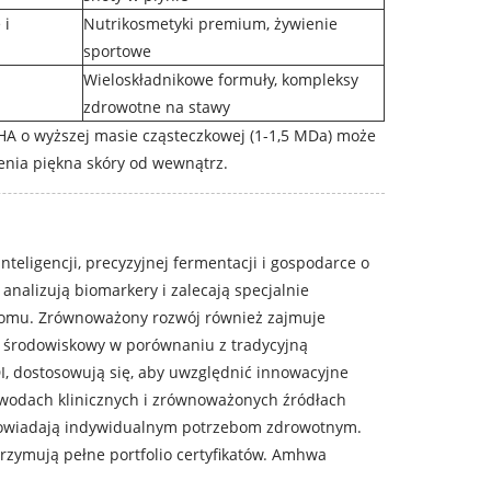
 i
Nutrikosmetyki premium, żywienie
sportowe
Wieloskładnikowe formuły, kompleksy
zdrowotne na stawy
HA o wyższej masie cząsteczkowej (1-1,5 MDa) może
enia piękna skóry od wewnątrz.
teligencji, precyzyjnej fermentacji i gospodarce o
alizują biomarkery i zalecają specjalnie
iomu. Zrównoważony rozwój również zajmuje
d środowiskowy w porównaniu z tradycyjną
DI, dostosowują się, aby uwzględnić innowacyjne
owodach klinicznych i zrównoważonych źródłach
dpowiadają indywidualnym potrzebom zdrowotnym.
rzymują pełne portfolio certyfikatów. Amhwa