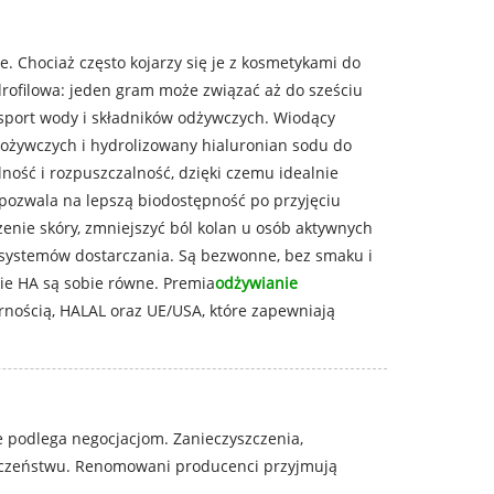
. Chociaż często kojarzy się je z kosmetykami do
rofilowa: jeden gram może związać aż do sześciu
nsport wody i składników odżywczych. Wiodący
ożywczych i hydrolizowany hialuronian sodu do
ność i rozpuszczalność, dzięki czemu idealnie
 pozwala na lepszą biodostępność po przyjęciu
nie skóry, zmniejszyć ból kolan u osób aktywnych
ią systemów dostarczania. Są bezwonne, bez smaku i
kie HA są sobie równe. Premia
odżywianie
rnością, HALAL oraz UE/USA, które zapewniają
 podlega negocjacjom. Zanieczyszczenia,
ieczeństwu. Renomowani producenci przyjmują