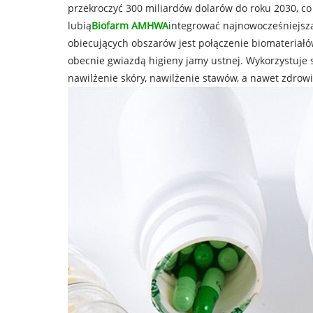
przekroczyć 300 miliardów dolarów do roku 2030, co 
lubią
Biofarm AMHWA
integrować najnowocześniejszą
obiecujących obszarów jest połączenie biomateriałó
obecnie gwiazdą higieny jamy ustnej. Wykorzystuje 
nawilżenie skóry, nawilżenie stawów, a nawet zdrowie