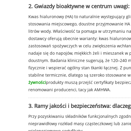
2. Gwiazdy bioaktywne w centrum uwagi: 
Kwas hialuronowy (HA) to naturalnie występujący gli
stosowania miejscowego, doustne przyjmowanie HA z
litrów wody. Właściwość ta pomaga w utrzymaniu na
dostawcy oferują obecnie warianty: kwas hialurono
zastosowań spożywczych w celu zwiększenia wchłanian
nadaje się do napojów, miękkich żeli i mieszanek w
doustnym. Badania kliniczne sugerują, że 120–240 
fizycznie i wspierać ogólny stan tkanki łącznej. Z 
stabilne termicznie, dlatego są szeroko stosowane w
żywności
produkty muszą przejść certyfikaty bezpie
renomowani producenci, tacy jak AMHWA.
3. Ramy jakości i bezpieczeństwa: dlaczeg
Przy pozyskiwaniu składników funkcjonalnych zgodn
nieprawidłowy rozkład masy cząsteczkowej lub zani
wielopoziomowe certyfikaty: