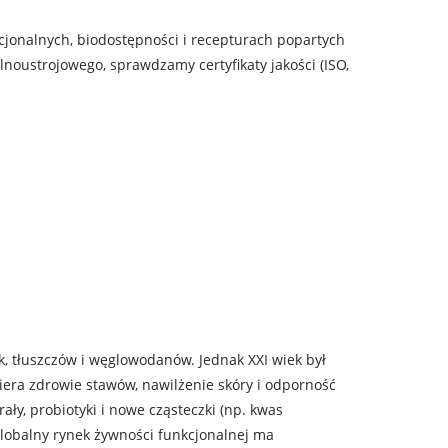
kcjonalnych, biodostępności i recepturach popartych
lnoustrojowego, sprawdzamy certyfikaty jakości (ISO,
k, tłuszczów i węglowodanów. Jednak XXI wiek był
piera zdrowie stawów, nawilżenie skóry i odporność
ały, probiotyki i nowe cząsteczki (np. kwas
lobalny rynek żywności funkcjonalnej ma