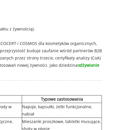
ktu z żywnością).
EU ECOCERT i COSMOS dla kosmetyków organicznych,
a przejrzystość buduje zaufanie wśród partnerów B2B
ych przez strony trzecie, certyfikaty analizy (CoA)
astosowań nowej żywności. Jako dziedzina
odżywianie
Typowe zastosowania
wody w
Napoje, kapsułki, żelki funkcjonalne,
nabiał
tyczne,
Mieszanki proszkowe, tabletki musujące,
shoty w płynie