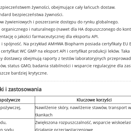
ezpieczeństwem żywności, obejmujące cały łańcuch dostaw.
andard bezpieczeństwa żywności.
sów żywieniowych i poszerzanie dostępu do rynku globalnego.
organicznego i naturalnego (nawet dla HA dopuszczonego do konta
ntację o jakości farmaceutycznej dla eksportu API.
tość i spójność. Na przykład AMHWA Biopharm posiada certyfikaty 
certyfikat WC GMP na eksport API i certyfikat produkcji leków. Tak
 dostawcy obejmują raporty z testów laboratoryjnych przeprowadzan
enów, status GMO, badania stabilności i wsparcie regulacyjne dla z
eszcze bardziej krytyczne.
ki i zastosowania
 spożywcze
Kluczowe korzyści
spożywczej,
Nawilżenie skóry, nawilżenie stawów, transport 
tkankach
odu,
Zwiększona rozpuszczalność, wsparcie wiskoelas
an sodu
działanie przeciwstarzeniowe