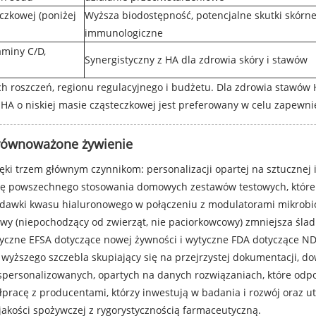
czkowej (poniżej
Wyższa biodostępność, potencjalne skutki skórne
immunologiczne
aminy C/D,
Synergistyczny z HA dla zdrowia skóry i stawów
 roszczeń, regionu regulacyjnego i budżetu. Dla zdrowia stawów 
HA o niskiej masie cząsteczkowej jest preferowany w celu zapewni
 zrównoważone żywienie
ki trzem głównym czynnikom: personalizacji opartej na sztucznej in
ię powszechnego stosowania domowych zestawów testowych, które an
 dawki kwasu hialuronowego w połączeniu z modulatorami mikrob
wy (niepochodzący od zwierząt, nie paciorkowcowy) zmniejsza śla
wytyczne EFSA dotyczące nowej żywności i wytyczne FDA dotyczące N
wyższego szczebla skupiający się na przejrzystej dokumentacji, d
 spersonalizowanych, opartych na danych rozwiązaniach, które o
pracę z producentami, którzy inwestują w badania i rozwój oraz ut
 jakości spożywczej z rygorystycznością farmaceutyczną.