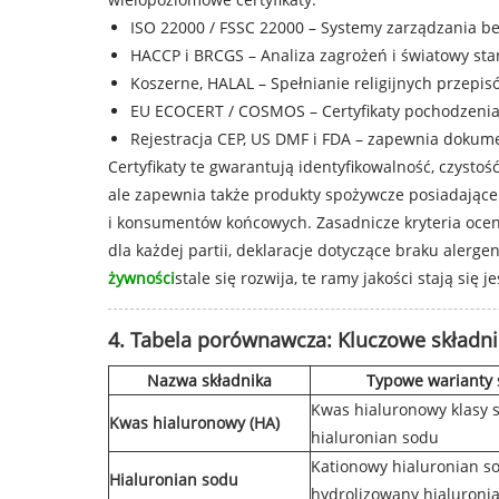
ISO 22000 / FSSC 22000 – Systemy zarządzania b
HACCP i BRCGS – Analiza zagrożeń i światowy st
Koszerne, HALAL – Spełnianie religijnych przepi
EU ECOCERT / COSMOS – Certyfikaty pochodzenia 
Rejestracja CEP, US DMF i FDA – zapewnia dokume
Certyfikaty te gwarantują identyfikowalność, czys
ale zapewnia także produkty spożywcze posiadające 
i konsumentów końcowych. Zasadnicze kryteria oceny
dla każdej partii, deklaracje dotyczące braku alerg
żywności
stale się rozwija, te ramy jakości stają się j
4. Tabela porównawcza: Kluczowe składni
Nazwa składnika
Typowe warianty
Kwas hialuronowy klasy 
Kwas hialuronowy (HA)
hialuronian sodu
Kationowy hialuronian s
Hialuronian sodu
hydrolizowany hialuroni