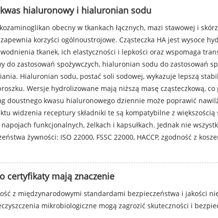
kwas hialuronowy i hialuronian sodu
kozaminoglikan obecny w tkankach łącznych, mazi stawowej i skórze
apewnia korzyści ogólnoustrojowe. Cząsteczka HA jest wysoce hyd
wodnienia tkanek, ich elastyczności i lepkości oraz wspomaga tra
wy do zastosowań spożywczych, hialuronian sodu do zastosowań sp
ia. Hialuronian sodu, postać soli sodowej, wykazuje lepszą stabil
 proszku. Wersje hydrolizowane mają niższą masę cząsteczkową, co
mg doustnego kwasu hialuronowego dziennie może poprawić nawilże
punktu widzenia receptury składniki te są kompatybilne z większośc
 napojach funkcjonalnych, żelkach i kapsułkach. Jednak nie wszyst
czeństwa żywności: ISO 22000, FSSC 22000, HACCP, zgodność z kosze
o certyfikaty mają znaczenie
ość z międzynarodowymi standardami bezpieczeństwa i jakości nie
eczyszczenia mikrobiologiczne mogą zagrozić skuteczności i bezp