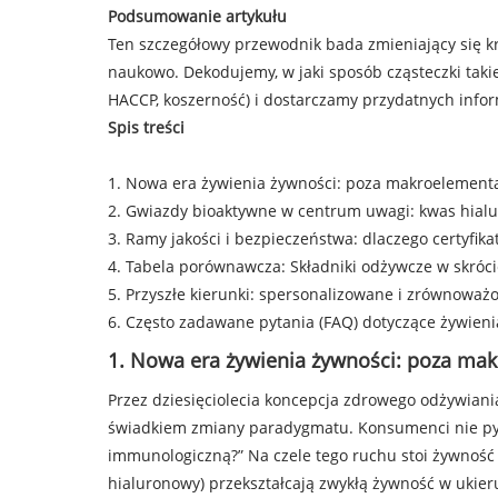
Podsumowanie artykułu
Ten szczegółowy przewodnik bada zmieniający się k
naukowo. Dekodujemy, w jaki sposób cząsteczki takie
HACCP, koszerność) i dostarczamy przydatnych infor
Spis treści
1. Nowa era żywienia żywności: poza makroelement
2. Gwiazdy bioaktywne w centrum uwagi: kwas hialu
3. Ramy jakości i bezpieczeństwa: dlaczego certyfik
4. Tabela porównawcza: Składniki odżywcze w skróci
5. Przyszłe kierunki: spersonalizowane i zrównoważ
6. Często zadawane pytania (FAQ) dotyczące żywieni
1. Nowa era żywienia żywności: poza ma
Przez dziesięciolecia koncepcja zdrowego odżywiania
świadkiem zmiany paradygmatu. Konsumenci nie pytają
immunologiczną?” Na czele tego ruchu stoi żywność fu
hialuronowy) przekształcają zwykłą żywność w ukie