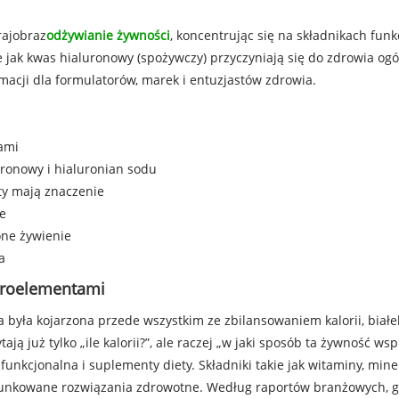
rajobraz
odżywianie żywności
, koncentrując się na składnikach fun
 jak kwas hialuronowy (spożywczy) przyczyniają się do zdrowia ogó
macji dla formulatorów, marek i entuzjastów zdrowia.
ami
ronowy i hialuronian sodu
aty mają znaczenie
e
one żywienie
a
kroelementami
 była kojarzona przede wszystkim ze zbilansowaniem kalorii, białe
 już tylko „ile kalorii?”, ale raczej „w jaki sposób ta żywność ws
nkcjonalna i suplementy diety. Składniki takie jak witaminy, miner
runkowane rozwiązania zdrowotne. Według raportów branżowych, g