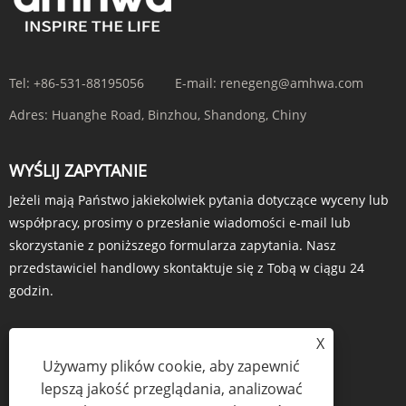
Tel:
+86-531-88195056
E-mail:
renegeng@amhwa.com
Adres:
Huanghe Road, Binzhou, Shandong, Chiny
WYŚLIJ ZAPYTANIE
Jeżeli mają Państwo jakiekolwiek pytania dotyczące wyceny lub
współpracy, prosimy o przesłanie wiadomości e-mail lub
skorzystanie z poniższego formularza zapytania. Nasz
przedstawiciel handlowy skontaktuje się z Tobą w ciągu 24
godzin.
X
Używamy plików cookie, aby zapewnić
ZAPYTANIE TERAZ
lepszą jakość przeglądania, analizować