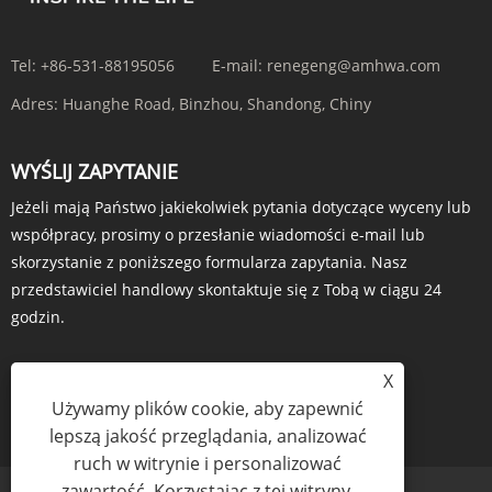
Tel:
+86-531-88195056
E-mail:
renegeng@amhwa.com
Adres:
Huanghe Road, Binzhou, Shandong, Chiny
WYŚLIJ ZAPYTANIE
Jeżeli mają Państwo jakiekolwiek pytania dotyczące wyceny lub
współpracy, prosimy o przesłanie wiadomości e-mail lub
skorzystanie z poniższego formularza zapytania. Nasz
przedstawiciel handlowy skontaktuje się z Tobą w ciągu 24
godzin.
X
Używamy plików cookie, aby zapewnić
ZAPYTANIE TERAZ
lepszą jakość przeglądania, analizować
ruch w witrynie i personalizować
zawartość. Korzystając z tej witryny,