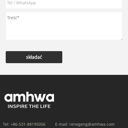
składać
Tel:
+86-531-88195056
E-mail:
renegeng@amhwa.com