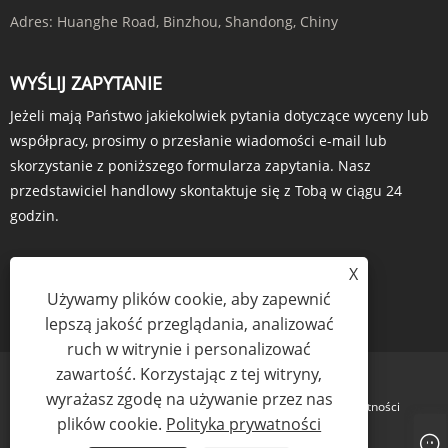
Adres:
Huanghe Road, Binzhou, Shandong, Chiny
WYŚLIJ ZAPYTANIE
Jeżeli mają Państwo jakiekolwiek pytania dotyczące wyceny lub
współpracy, prosimy o przesłanie wiadomości e-mail lub
skorzystanie z poniższego formularza zapytania. Nasz
przedstawiciel handlowy skontaktuje się z Tobą w ciągu 24
godzin.
X
Używamy plików cookie, aby zapewnić
ZAPYTANIE TERAZ
lepszą jakość przeglądania, analizować
ruch w witrynie i personalizować
zawartość. Korzystając z tej witryny,
wyrażasz zgodę na używanie przez nas
Links
Sitemap
RSS
XML
Polityka prywatności
plików cookie.
Polityka prywatności