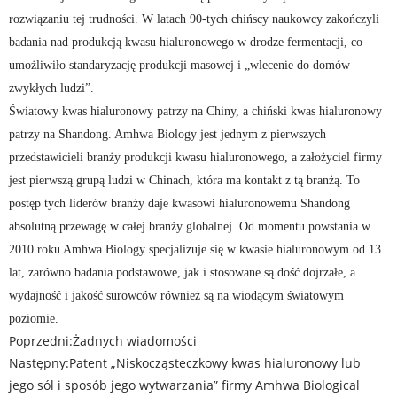
rozwiązaniu tej trudności. W latach 90-tych chińscy naukowcy zakończyli
badania nad produkcją kwasu hialuronowego w drodze fermentacji, co
umożliwiło standaryzację produkcji masowej i „wlecenie do domów
zwykłych ludzi”.
Światowy kwas hialuronowy patrzy na Chiny, a chiński kwas hialuronowy
patrzy na Shandong. Amhwa Biology jest jednym z pierwszych
przedstawicieli branży produkcji kwasu hialuronowego, a założyciel firmy
jest pierwszą grupą ludzi w Chinach, która ma kontakt z tą branżą. To
postęp tych liderów branży daje kwasowi hialuronowemu Shandong
absolutną przewagę w całej branży globalnej. Od momentu powstania w
2010 roku Amhwa Biology specjalizuje się w kwasie hialuronowym od 13
lat, zarówno badania podstawowe, jak i stosowane są dość dojrzałe, a
wydajność i jakość surowców również są na wiodącym światowym
poziomie.
Poprzedni:
Żadnych wiadomości
Następny:
Patent „Niskocząsteczkowy kwas hialuronowy lub
jego sól i sposób jego wytwarzania” firmy Amhwa Biological