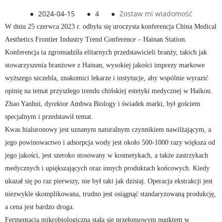
●
2024-04-15
●
4
●
Zostaw mi wiadomość
W dniu 25 czerwca 2023 r. odbyła się uroczysta konferencja China Medical
Aesthetics Frontier Industry Trend Conference – Hainan Station.
Konferencja ta zgromadziła elitarnych przedstawicieli branży, takich jak
stowarzyszenia branżowe z Hainan, wysokiej jakości imprezy markowe
wyższego szczebla, znakomici lekarze i instytucje, aby wspólnie wyrazić
opinię na temat przyszłego trendu chińskiej estetyki medycznej w Haikou.
Zhao Yanhui, dyrektor Amhwa Biology i świadek marki, był gościem
specjalnym i przedstawił temat.
Kwas hialuronowy jest uznanym naturalnym czynnikiem nawilżającym, a
jego powinowactwo i adsorpcja wody jest około 500-1000 razy większa od
jego jakości, jest szeroko stosowany w kosmetykach, a także zastrzykach
medycznych i upiększających oraz innych produktach końcowych. Kiedy
ukazał się po raz pierwszy, nie był taki jak dzisiaj. Operacja ekstrakcji jest
niezwykle skomplikowana, trudno jest osiągnąć standaryzowaną produkcję,
a cena jest bardzo droga.
Fermentacja mikrobiologiczna stała się przełomowym punktem w