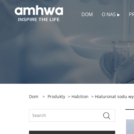
DOM
O NAS
P
Dom
>
Produkty
>
Habition
> Hialuronat sodu w