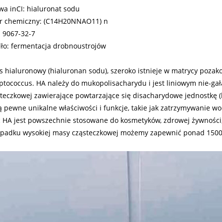
a inCI: hialuronat sodu
r chemiczny: (C14H20NNAO11) n
 9067-32-7
ło: fermentacja drobnoustrojów
 hialuronowy (hialuronan sodu), szeroko istnieje w matrycy pozak
ptococcus. HA należy do mukopolisacharydu i jest liniowym nie-ga
teczkowej zawierające powtarzające się disacharydowe jednostkę 
 pewne unikalne właściwości i funkcje, takie jak zatrzymywanie wo
 HA jest powszechnie stosowane do kosmetyków, zdrowej żywności,
ypadku wysokiej masy cząsteczkowej możemy zapewnić ponad 1500