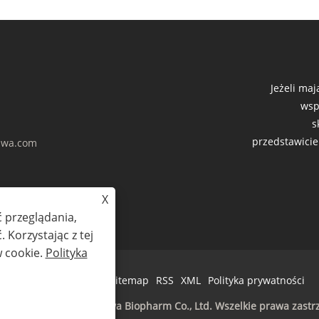
Jeżeli ma
wsp
s
przedstawicie
wa.com
X
 przeglądania,
 Korzystając z tej
w cookie.
Polityka
Links
Sitemap
RSS
XML
Polityka prywatności
 autorskie © 2023 Amhwa Biopharm Co., Ltd. Wszelkie prawa zastr