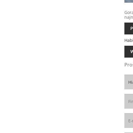
Gorą
najn
P
Habi
W
Pro