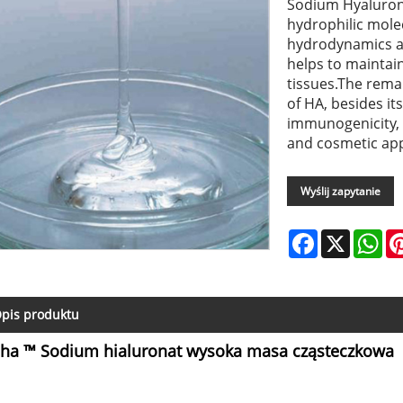
Sodium Hyalurona
hydrophilic molec
hydrodynamics an
helps to maintain
tissues.The rema
of HA, besides it
immunogenicity, 
and cosmetic app
Wyślij zapytanie
Facebook
X
Wh
pis produktu
ha ™ Sodium hialuronat wysoka masa cząsteczkowa