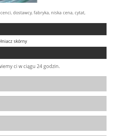
nci, dostawcy, fabryka, niska cena, cytat,
łniacz skórny
iemy ci w ciągu 24 godzin.