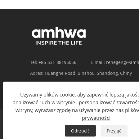
Tel:
+86-531-88195056
E-mail:
renegeng@amh
Adres:
Huanghe Road, Binzhou, Shandong, Chiny
Używamy plików cookie, aby zapewnić lepszą jakość
analizować ruch w witrynie i personalizować zawartość.
witryny, wyrażasz zgodę na używanie przez nas plikó
prywatności
Odrzucić
Przyjąć
Prawa