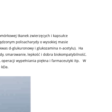
omórkowej tkanek zwierzęcych i kapsułce
łądzonym polisacharydy o wysokiej masie
(kwas d-glukuronowy i glukozamina n-acetylu). Ha
dy, smarowanie, lepkość i dobra biokompatybilność,
 operacji wypełniania piękna i farmaceutyki itp. W
 kDa.