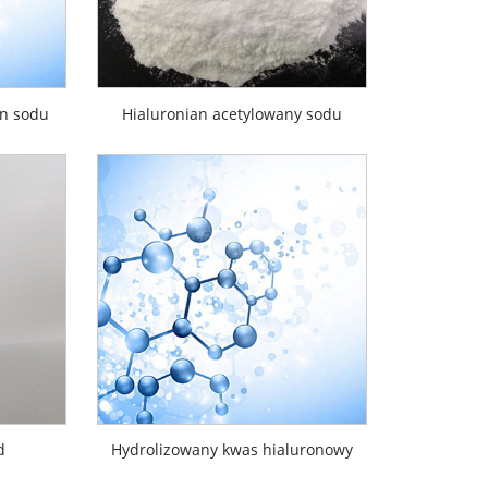
an sodu
Hialuronian acetylowany sodu
d
Hydrolizowany kwas hialuronowy