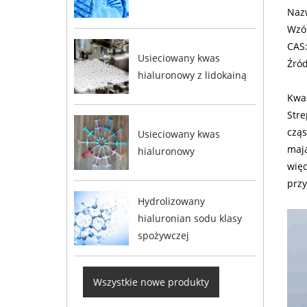
Nazw
Wzó
CAS:
Usieciowany kwas
Źród
hialuronowy z lidokainą
Kwas
Stre
cząs
Usieciowany kwas
mają
hialuronowy
więc
prz
Hydrolizowany
hialuronian sodu klasy
spożywczej
Wszystkie nowe produkty