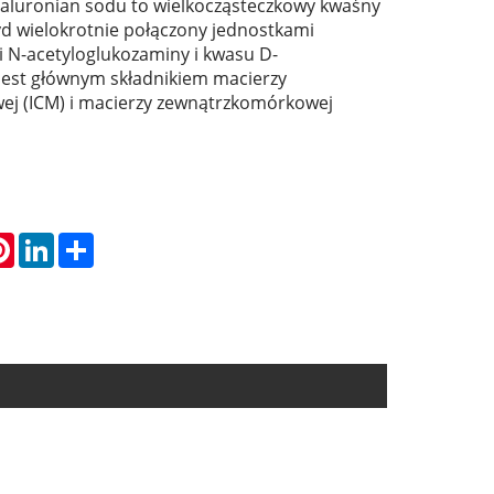
aluronian sodu to wielkocząsteczkowy kwaśny
d wielokrotnie połączony jednostkami
 N-acetyloglukozaminy i kwasu D-
Jest głównym składnikiem macierzy
j (ICM) i macierzy zewnątrzkomórkowej
atsApp
Pinterest
LinkedIn
Share