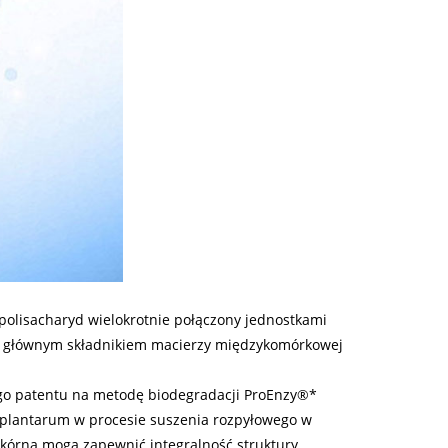
olisacharyd wielokrotnie połączony jednostkami
t głównym składnikiem macierzy międzykomórkowej
go patentu na metodę biodegradacji ProEnzy®*
s plantarum w procesie suszenia rozpyłowego w
skórna mogą zapewnić integralność struktury