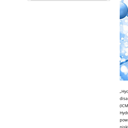
„Hyd
dis
(ICM
Hyd
pows
nisk