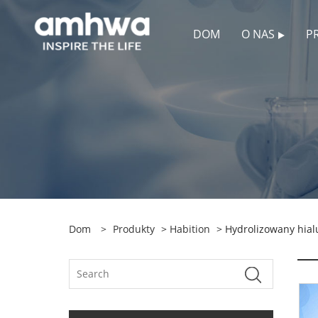
DOM
O NAS
P
Dom
>
Produkty
>
Habition
> Hydrolizowany hial