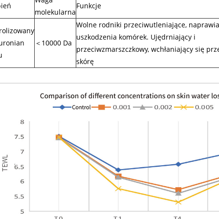
pień
Funkcje
molekularna
Wolne rodniki przeciwutleniające, naprawia
rolizowany
uszkodzenia komórek. Ujędrniający i
luronian
＜10000 Da
przeciwzmarszczkowy, wchłaniający się prz
u
skórę