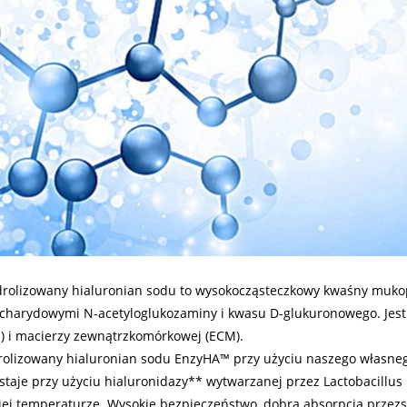
rolizowany hialuronian sodu to wysokocząsteczkowy kwaśny mukop
acharydowymi N-acetyloglukozaminy i kwasu D-glukuronowego. Jes
) i macierzy zewnątrzkomórkowej (ECM).
rolizowany hialuronian sodu EnzyHA™ przy użyciu naszego własne
taje przy użyciu hialuronidazy** wytwarzanej przez Lactobacillu
iej temperaturze. Wysokie bezpieczeństwo, dobra absorpcja przez