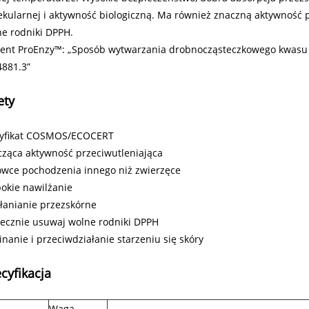
kularnej i aktywność biologiczną. Ma również znaczną aktywność 
e rodniki DPPH.
ent ProEnzy™: „Sposób wytwarzania drobnocząsteczkowego kwasu hi
4881.3”
ety
tyfikat COSMOS/ECOCERT
ząca aktywność przeciwutleniająca
owce pochodzenia innego niż zwierzęce
okie nawilżanie
łanianie przezskórne
ecznie usuwaj wolne rodniki DPPH
nanie i przeciwdziałanie starzeniu się skóry
cyfikacja
Waga