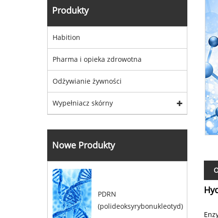
Produkty
Habition
Pharma i opieka zdrowotna
Odżywianie żywności
Wypełniacz skórny
Nowe Produkty
O
Hyd
PDRN
(polideoksyrybonukleotyd)
Enz