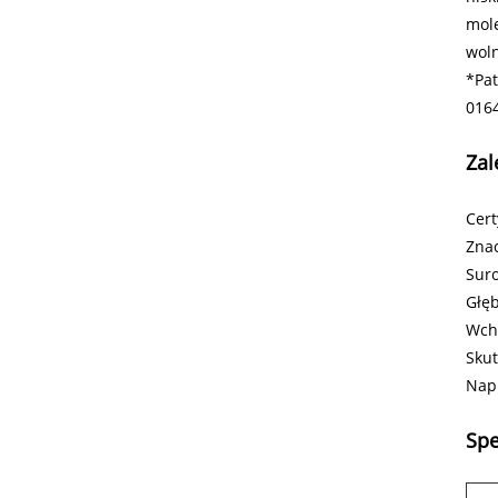
mole
woln
*Pat
016
Zal
Cer
Znac
Sur
Głęb
Wch
Skut
Napi
Spe