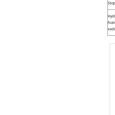
Sto
Hyd
hia
sod