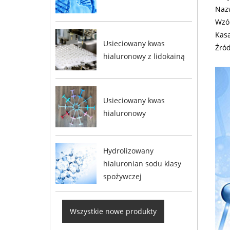
Nazw
Wzó
Kasa
Usieciowany kwas
Źród
hialuronowy z lidokainą
Usieciowany kwas
hialuronowy
Hydrolizowany
hialuronian sodu klasy
spożywczej
Wszystkie nowe produkty