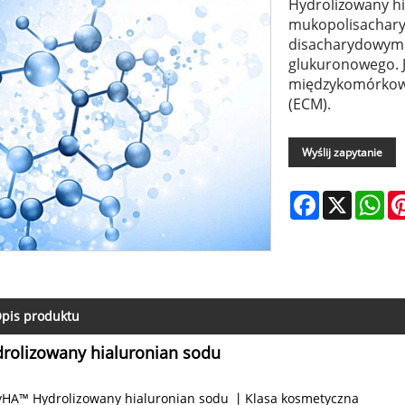
Hydrolizowany hi
mukopolisachary
disacharydowymi
glukuronowego. 
międzykomórkowe
(ECM).
Wyślij zapytanie
Facebook
X
Wh
pis produktu
rolizowany hialuronian sodu
yHA™ Hydrolizowany hialuronian sodu 丨Klasa kosmetyczna